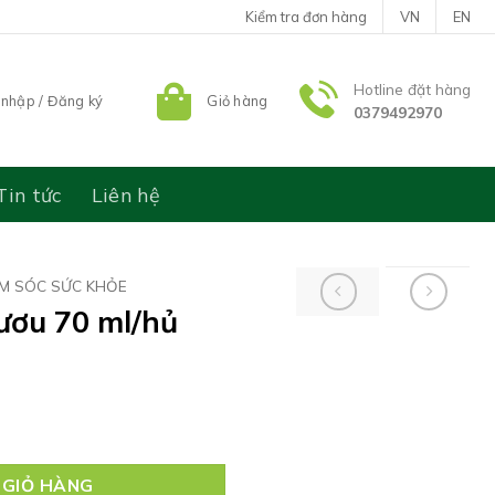
Kiểm tra đơn hàng
VN
EN
Hotline đặt hàng
nhập / Đăng ký
Giỏ hàng
0379492970
Tin tức
Liên hệ
M SÓC SỨC KHỎE
ươu 70 ml/hủ
số lượng
 GIỎ HÀNG