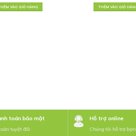
THÊM VÀO GIỎ HÀNG
THÊM VÀO GIỎ HÀN
nh toán bảo mật
Hỗ trợ online
toàn tuyệt đối
Chúng tôi hỗ trợ bạn