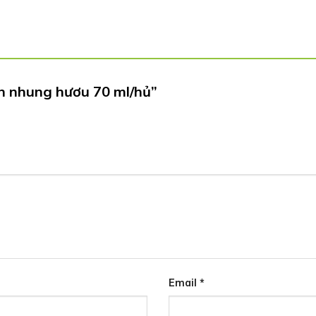
ến nhung hươu 70 ml/hủ”
Email
*