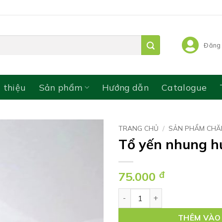
Đăng 
i thiệu
Sản phẩm
Hướng dẫn
Catalogue
TRANG CHỦ
/
SẢN PHẨM CHĂ
Tổ yến nhung h
75.000
đ
Tổ yến nhung hươu 70 ml/hủ 
THÊM VÀO