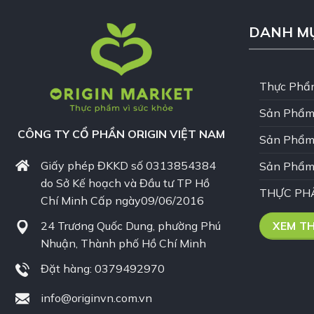
DANH M
Thực Phẩ
Sản Phẩm
CÔNG TY CỔ PHẦN ORIGIN VIỆT NAM
Sản Phẩm
Giấy phép ĐKKD số 0313854384
Sản Phẩm
do Sở Kế hoạch và Đầu tư TP Hồ
THỰC PH
Chí Minh Cấp ngày09/06/2016
24 Trương Quốc Dung, phường Phú
XEM T
Nhuận, Thành phố Hồ Chí Minh
Đặt hàng: 0379492970
info@originvn.com.vn