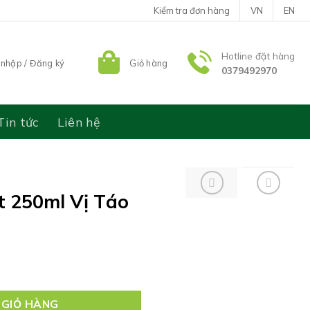
Kiểm tra đơn hàng
VN
EN
Hotline đặt hàng
nhập / Đăng ký
Giỏ hàng
0379492970
Tin tức
Liên hệ
 250ml Vị Táo
o số lượng
 GIỎ HÀNG