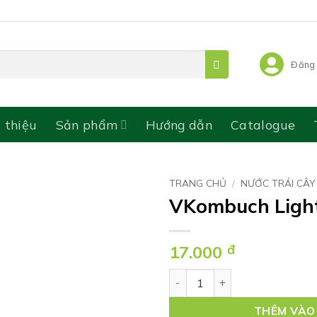
Đăng 
i thiệu
Sản phẩm
Hướng dẫn
Catalogue
TRANG CHỦ
/
NƯỚC TRÁI CÂY
VKombuch Light
17.000
đ
VKombuch Light 250ml Vị Tá
THÊM VÀO