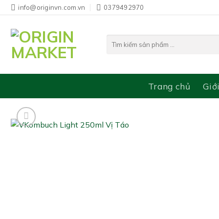
Bỏ
info@originvn.com.vn
0379492970
qua
nội
Tìm
dung
kiếm:
Trang chủ
Giớ