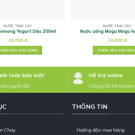
NƯỚC TRÁI CÂY
NƯỚC TRÁI CÂY
omong Yogurt Dâu 200ml
Nước uống Mogu Mogu h
thạch dừa
18.000
đ
20.000
đ
THÊM VÀO GIỎ HÀNG
THÊM VÀO GIỎ HÀN
nh toán bảo mật
Hỗ trợ online
toàn tuyệt đối
Chúng tôi hỗ trợ bạn
ỤC
THÔNG TIN
m Chay
Hướng dẫn mua hàng