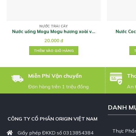
NƯỚC TRÁI CÂY
Nước uống Mogu Mogu hương xoài với
Nước Coc
thạch dừa 320ml
20.000
đ
THÊM VÀO GIỎ HÀNG
Miễn Phí Vận chuyển
Tha
Đơn hàng trên 1 triệu đồng
An 
DANH M
CÔNG TY CỔ PHẦN ORIGIN VIỆT NAM
Thực Phẩ
Giấy phép ĐKKD số 0313854384