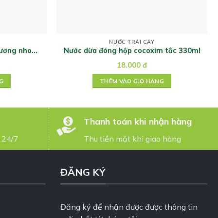
NƯỚC TRÁI CÂY
ương nho
Nước dừa đóng hộp cocoxim tắc 330ml
18.000
đ
G
THÊM VÀO GIỎ HÀNG
Thanh toán khi nhận hàng
 24/7
Thu tiền mặt khi giao hàng
ĐĂNG KÝ
Đăng ký để nhận được được thông tin