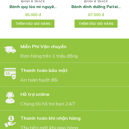
BÁNH & SNACK
BÁNH & SNACK
Bánh quy lúa mì nguyên
Bánh dinh dưỡng Peitein
cám socola McVities 200g
12 loại ngũ cốc – vị khoai
65.000
đ
67.000
đ
môn 180g
THÊM VÀO GIỎ HÀNG
THÊM VÀO GIỎ HÀNG
Miễn Phí Vận chuyển
Đơn hàng trên 1 triệu đồng
Thanh toán bảo mật
An toàn tuyệt đối
Hỗ trợ online
Chúng tôi hỗ trợ bạn 24/7
Thanh toán khi nhận hàng
Thu tiền mặt khi giao hàng