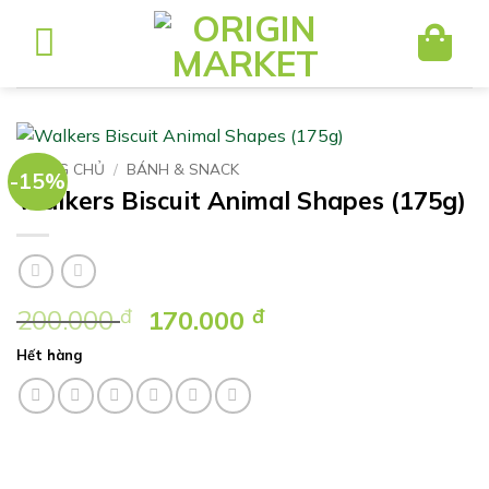
Bỏ
qua
nội
dung
TRANG CHỦ
/
BÁNH & SNACK
-15%
Walkers Biscuit Animal Shapes (175g)
Giá
Giá
200.000
đ
170.000
đ
gốc
hiện
Hết hàng
là:
tại
200.000 ₫.
là:
170.000 ₫.