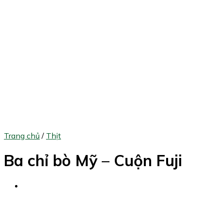
Trang chủ
/
Thịt
Ba chỉ bò Mỹ – Cuộn Fuji