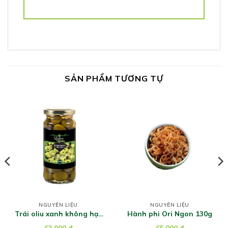
SẢN PHẨM TƯƠNG TỰ
NGUYÊN LIỆU
NGUYÊN LIỆU
Trái oliu xanh không hạt
Hành phi Ori Ngon 130g
hiệu Latino Bella 235g
63.000
đ
65.000
đ