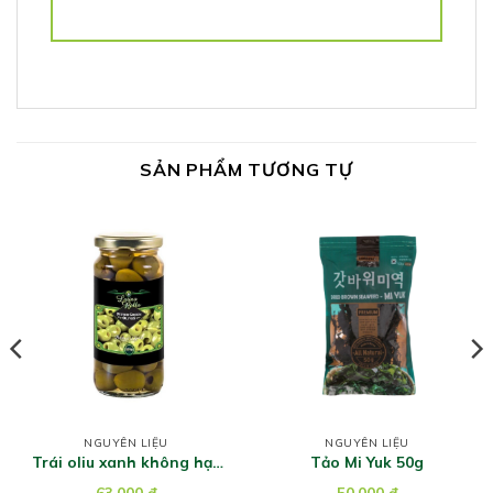
SẢN PHẨM TƯƠNG TỰ
NGUYÊN LIỆU
NGUYÊN LIỆU
Trái oliu xanh không hạt
Tảo Mi Yuk 50g
hiệu Latino Bella 235g
63.000
đ
50.000
đ