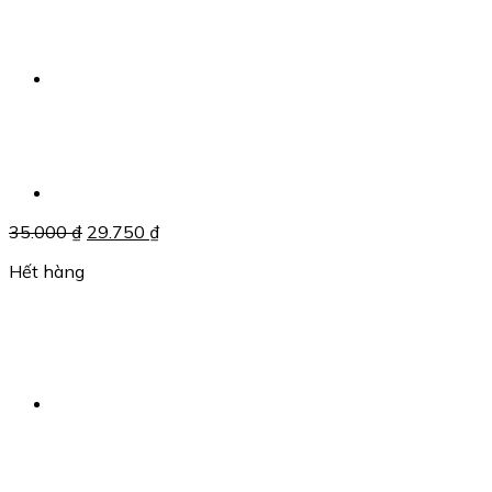
Giá
Giá
35.000
₫
29.750
₫
gốc
hiện
Hết hàng
là:
tại
35.000 ₫.
là:
29.750 ₫.