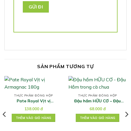
SẢN PHẨM TƯƠNG TỰ
THỰC PHẨM ĐÓNG HỘP
THỰC PHẨM ĐÓNG HỘP
Pate Royal Vịt vị
Đậu hầm HỮU CƠ – Đậu
Armagnac 180g
Hầm trong cà chua
138.000
đ
68.000
đ
THÊM VÀO GIỎ HÀNG
THÊM VÀO GIỎ HÀNG