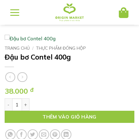
Bỏ
qua
nội
dung
TRANG CHỦ
/
THỰC PHẨM ĐÓNG HỘP
Đậu bơ Contel 400g
38.000
đ
Đậu bơ Contel 400g số lượng
THÊM VÀO GIỎ HÀNG