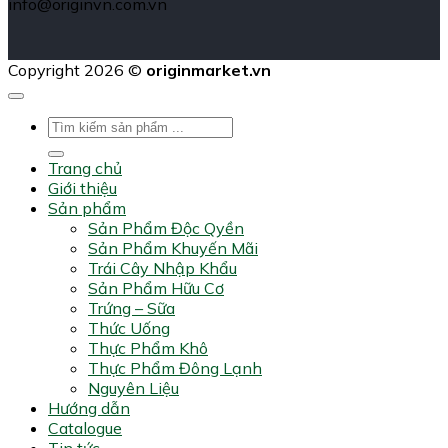
info@originvn.com.vn
Copyright 2026 ©
originmarket.vn
Tìm
kiếm:
Trang chủ
Giới thiệu
Sản phẩm
Sản Phẩm Độc Qyền
Sản Phẩm Khuyến Mãi
Trái Cây Nhập Khẩu
Sản Phẩm Hữu Cơ
Trứng – Sữa
Thức Uống
Thực Phẩm Khô
Thực Phẩm Đông Lạnh
Nguyên Liệu
Hướng dẫn
Catalogue
Tin tức