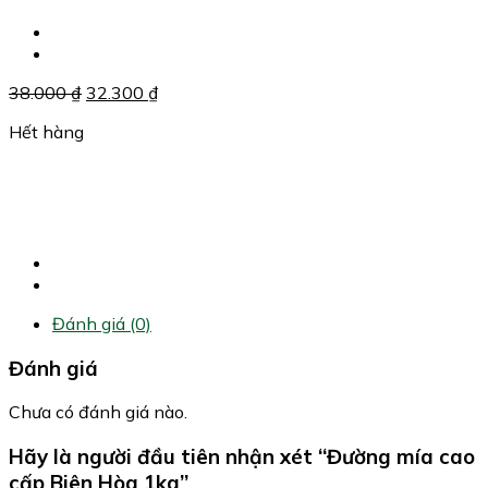
Giá
Giá
38.000
₫
32.300
₫
gốc
hiện
Hết hàng
là:
tại
38.000 ₫.
là:
32.300 ₫.
Đánh giá (0)
Đánh giá
Chưa có đánh giá nào.
Hãy là người đầu tiên nhận xét “Đường mía cao
cấp Biên Hòa 1kg”