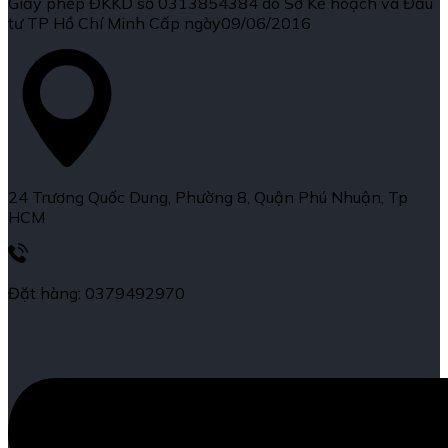
Giấy phép ĐKKD số 0313854384 do Sở Kế hoạch và Đầu
tư TP Hồ Chí Minh Cấp ngày09/06/2016
24 Trương Quốc Dung, Phường 8, Quận Phú Nhuận, Tp
HCM
Đặt hàng: 0379492970