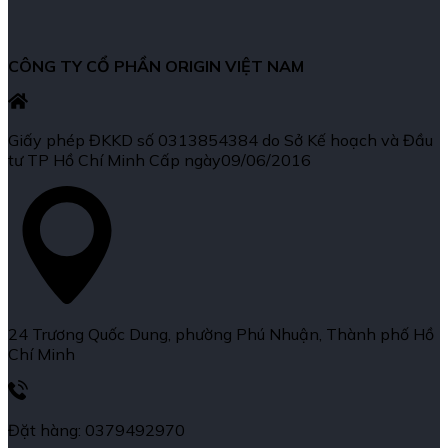
CÔNG TY CỔ PHẦN ORIGIN VIỆT NAM
Giấy phép ĐKKD số 0313854384 do Sở Kế hoạch và Đầu
tư TP Hồ Chí Minh Cấp ngày09/06/2016
24 Trương Quốc Dung, phường Phú Nhuận, Thành phố Hồ
Chí Minh
Đặt hàng: 0379492970