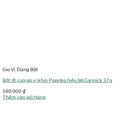
Gia Vị Dạng Bột
Bột ớt cựa gà vị khói Paprika hiệu McCormick​ 37g
160.000
₫
Thêm vào giỏ hàng