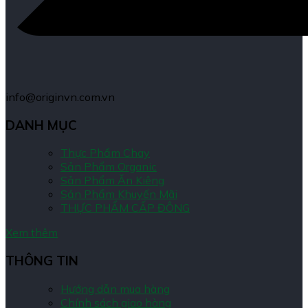
info@originvn.com.vn
DANH MỤC
Thực Phẩm Chay
Sản Phẩm Organic
Sản Phẩm Ăn Kiêng
Sản Phẩm Khuyến Mãi
THỰC PHẨM CẤP ĐÔNG
Xem thêm
THÔNG TIN
Hướng dẫn mua hàng
Chính sách giao hàng