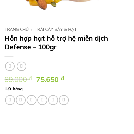
TRANG CHỦ
/
TRÁI CÂY SẤY & HẠT
Hỗn hợp hạt hỗ trợ hệ miễn dịch
Defense – 100gr
Giá
Giá
89.000
đ
75.650
đ
gốc
hiện
Hết hàng
là:
tại
89.000 ₫.
là:
75.650 ₫.