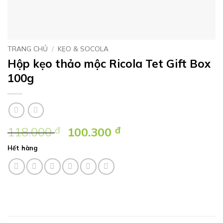
TRANG CHỦ
/
KẸO & SOCOLA
Hộp kẹo thảo mộc Ricola Tet Gift Box
100g
Giá
Giá
118.000
đ
100.300
đ
gốc
hiện
Hết hàng
là:
tại
118.000 ₫.
là:
100.300 ₫.