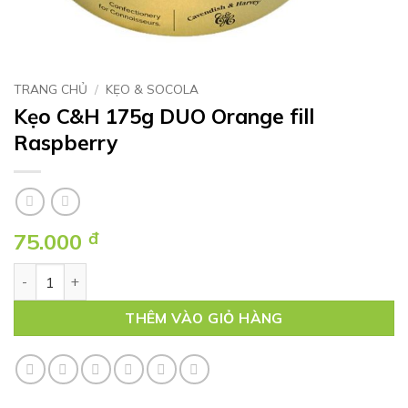
TRANG CHỦ
/
KẸO & SOCOLA
Kẹo C&H 175g DUO Orange fill
Raspberry
75.000
đ
Kẹo C&H 175g DUO Orange fill Raspberry số lượng
THÊM VÀO GIỎ HÀNG