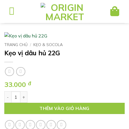
Bỏ
qua
nội
dung
TRANG CHỦ
/
KẸO & SOCOLA
Kẹo vị dâu hủ 22G
33.000
đ
Kẹo vị dâu hủ 22G số lượng
THÊM VÀO GIỎ HÀNG