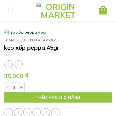
Bỏ
qua
nội
dung
TRANG CHỦ
/
KẸO & SOCOLA
kẹo xốp peppa 45gr
35.000
đ
kẹo xốp peppa 45gr số lượng
THÊM VÀO GIỎ HÀNG