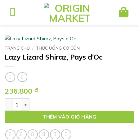
Bỏ
qua
nội
dung
TRANG CHỦ
/
THỨC UỐNG CÓ CỒN
Lazy Lizard Shiraz, Pays d’Oc
236.800
đ
Lazy Lizard Shiraz, Pays d'Oc số lượng
THÊM VÀO GIỎ HÀNG