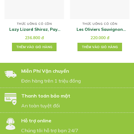
THỨC UỐNG CÓ CỒN
THỨC UỐNG CÓ CỒN
Lazy Lizard Shiraz, Pays
Les Oliviers Sauvignon
d’Oc
Blanc
236.800
đ
220.000
đ
THÊM VÀO GIỎ HÀNG
THÊM VÀO GIỎ HÀNG
Miễn Phí Vận chuyển
Đơn hàng trên 1 triệu đồng
Thanh toán bảo mật
An toàn tuyệt đối
Hỗ trợ online
Chúng tôi hỗ trợ bạn 24/7