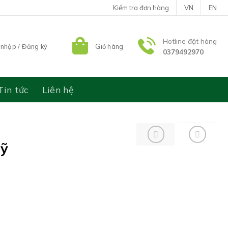
Kiểm tra đơn hàng
VN
EN
Hotline đặt hàng
nhập / Đăng ký
Giỏ hàng
0379492970
Tin tức
Liên hệ
Mỹ