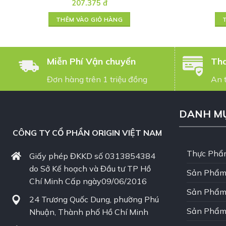
207.375
đ
THÊM VÀO GIỎ HÀNG
Miễn Phí Vận chuyển
Tha
Đơn hàng trên 1 triệu đồng
An 
DANH M
CÔNG TY CỔ PHẦN ORIGIN VIỆT NAM
Thực Phẩ
Giấy phép ĐKKD số 0313854384
do Sở Kế hoạch và Đầu tư TP Hồ
Sản Phẩm
Chí Minh Cấp ngày09/06/2016
Sản Phẩm
24 Trương Quốc Dung, phường Phú
Sản Phẩm
Nhuận, Thành phố Hồ Chí Minh