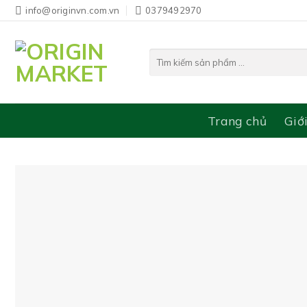
Bỏ
info@originvn.com.vn
0379492970
qua
nội
Tìm
dung
kiếm:
Trang chủ
Giớ