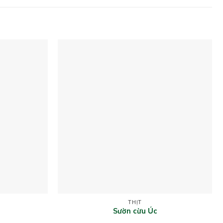
THỊT
Sườn cừu Úc