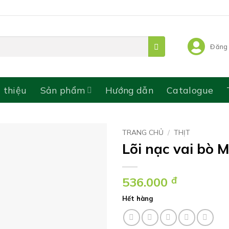
Đăng 
i thiệu
Sản phẩm
Hướng dẫn
Catalogue
TRANG CHỦ
/
THỊT
Lõi nạc vai bò 
536.000
đ
Hết hàng