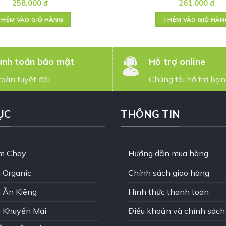
258.000
đ
261.000
đ
THÊM VÀO GIỎ HÀNG
THÊM VÀO GIỎ HÀN
nh toán bảo mật
Hỗ trợ online
toàn tuyệt đối
Chúng tôi hỗ trợ bạn
ỤC
THÔNG TIN
m Chay
Hướng dẫn mua hàng
 Organic
Chính sách giao hàng
 Ăn Kiêng
Hình thức thanh toán
 Khuyến Mãi
Điều khoản và chính sách