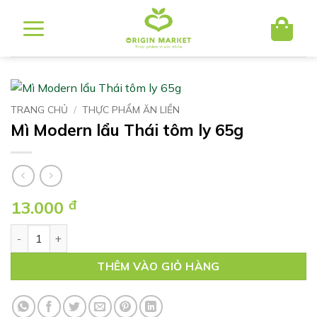
Bỏ
qua
nội
dung
TRANG CHỦ
/
THỰC PHẨM ĂN LIỀN
Mì Modern lẩu Thái tôm ly 65g
13.000
đ
Mì Modern lẩu Thái tôm ly 65g số lượng
THÊM VÀO GIỎ HÀNG