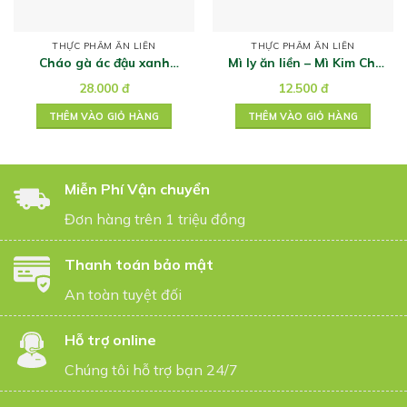
THỰC PHẨM ĂN LIỀN
THỰC PHẨM ĂN LIỀN
Cháo gà ác đậu xanh
Mì ly ăn liền – Mì Kim Chi
260g
Ottogi 60g
28.000
đ
12.500
đ
THÊM VÀO GIỎ HÀNG
THÊM VÀO GIỎ HÀNG
Miễn Phí Vận chuyển
Đơn hàng trên 1 triệu đồng
Thanh toán bảo mật
An toàn tuyệt đối
Hỗ trợ online
Chúng tôi hỗ trợ bạn 24/7