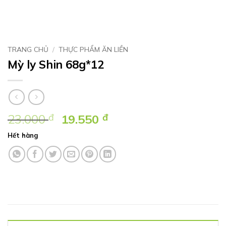
TRANG CHỦ
/
THỰC PHẨM ĂN LIỀN
Mỳ ly Shin 68g*12
Giá
Giá
23.000
đ
19.550
đ
gốc
hiện
Hết hàng
là:
tại
23.000 ₫.
là:
19.550 ₫.