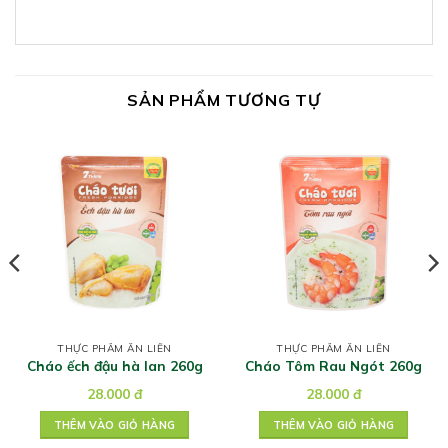
SẢN PHẨM TƯƠNG TỰ
THỰC PHẨM ĂN LIỀN
THỰC PHẨM ĂN LIỀN
Cháo ếch đậu hà lan 260g
Cháo Tôm Rau Ngót 260g
28.000
đ
28.000
đ
THÊM VÀO GIỎ HÀNG
THÊM VÀO GIỎ HÀNG