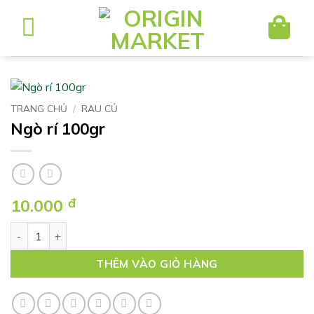
Bỏ
qua
nội
dung
TRANG CHỦ
/
RAU CỦ
Ngò rí 100gr
10.000
đ
Ngò rí 100gr số lượng
THÊM VÀO GIỎ HÀNG