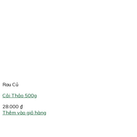
Rau Củ
Cải Thảo 500g
28.000
₫
Thêm vào giỏ hàng