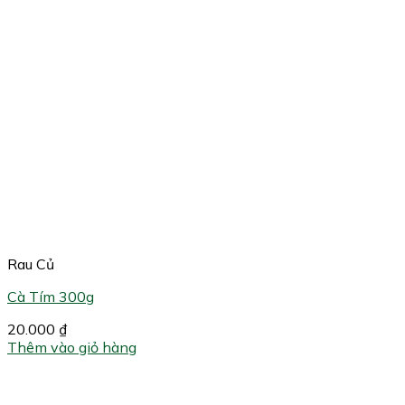
Rau Củ
Cà Tím 300g
20.000
₫
Thêm vào giỏ hàng