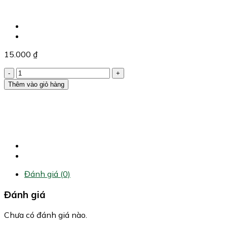
15.000
₫
Ớt
Hiểm
Thêm vào giỏ hàng
Đỏ
100g
số
lượng
Đánh giá (0)
Đánh giá
Chưa có đánh giá nào.