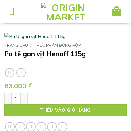
Bỏ
qua
nội
dung
TRANG CHỦ
/
THỰC PHẨM ĐÓNG HỘP
Pa tê gan vịt Henaff 115g
83.000
đ
Pa tê gan vịt Henaff 115g số lượng
THÊM VÀO GIỎ HÀNG