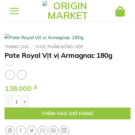
Bỏ
qua
nội
dung
TRANG CHỦ
/
THỰC PHẨM ĐÓNG HỘP
Pate Royal Vịt vị Armagnac 180g
138.000
đ
Pate Royal Vịt vị Armagnac 180g số lượng
THÊM VÀO GIỎ HÀNG