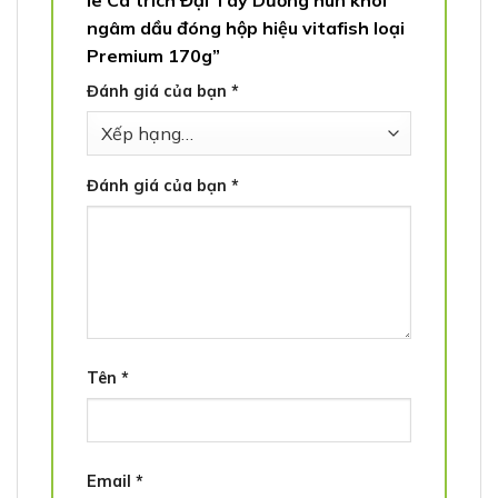
lê Cá trích Đại Tây Dương hun khói
ngâm dầu đóng hộp hiệu vitafish loại
Premium 170g”
Đánh giá của bạn
*
Đánh giá của bạn
*
Tên
*
Email
*