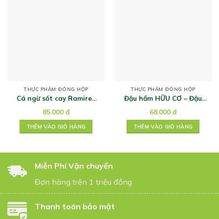
THỰC PHẨM ĐÓNG HỘP
THỰC PHẨM ĐÓNG HỘP
Cá ngừ sốt cay Ramirez
Đậu hầm HỮU CƠ – Đậu
120g
đen trong cà chua
85.000
đ
68.000
đ
THÊM VÀO GIỎ HÀNG
THÊM VÀO GIỎ HÀNG
Miễn Phí Vận chuyển
Đơn hàng trên 1 triệu đồng
Thanh toán bảo mật