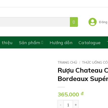
Đăng 
i thiệu
Sản phẩm
Hướng dẫn
Catalogue
TRANG CHỦ
/
THỨC UỐNG CÓ
Rượu Chateau C
Bordeaux Supér
365.000
đ
Rượu Chateau Clou Du Pin Bo