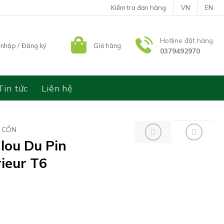
Kiểm tra đơn hàng
VN
EN
Hotline đặt hàng
nhập / Đăng ký
Giỏ hàng
0379492970
Tin tức
Liên hệ
 CỒN
lou Du Pin
ieur T6
rdeaux Supérieur T6 số lượng