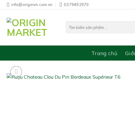
Bỏ
info@originvn.com.vn
0379492970
qua
nội
Tìm
dung
kiếm:
Trang chủ
Giớ