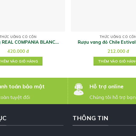
THỨC UỐNG CÓ CỒN
THỨC UỐNG CÓ CỒ
g REAL COMPANIA BLANCO
Rượu vang đỏ Chile Estiva
TRADICION
420.000
đ
212.000
đ
THÊM VÀO GIỎ HÀNG
THÊM VÀO GIỎ HÀN
nh toán bảo mật
Hỗ trợ online
toàn tuyệt đối
Chúng tôi hỗ trợ bạn
ỤC
THÔNG TIN