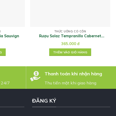
N
THỨC UỐNG CÓ CỒN
lia Sauvign
Rượu Solaz Tempranillo Cabernet
Sauvignon
365.000
đ
G
THÊM VÀO GIỎ HÀNG
Thanh toán khi nhận hàng
 24/7
Thu tiền mặt khi giao hàng
ĐĂNG KÝ