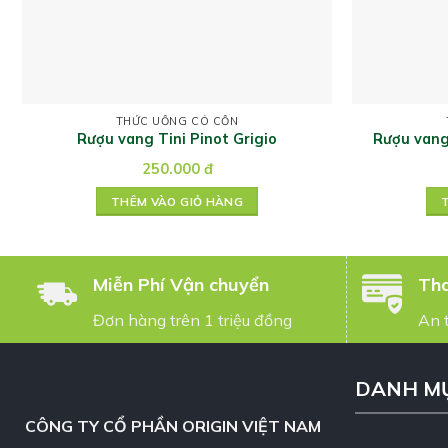
THỨC UỐNG CÓ CỒN
Rượu vang Tini Pinot Grigio
Rượu van
250.000
đ
THÊM VÀO GIỎ HÀNG
Miễn Phí Vận chuyển
Tha
Đơn hàng trên 1 triệu đồng
An 
DANH M
CÔNG TY CỔ PHẦN ORIGIN VIỆT NAM