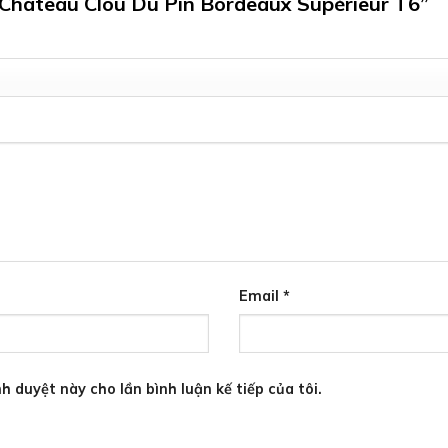
u Chateau Clou Du Pin Bordeaux Supérieur T6”
Email
*
h duyệt này cho lần bình luận kế tiếp của tôi.