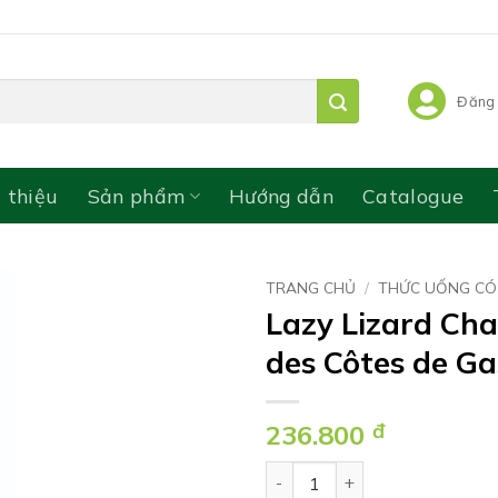
Đăng 
i thiệu
Sản phẩm
Hướng dẫn
Catalogue
TRANG CHỦ
/
THỨC UỐNG CÓ
Lazy Lizard Ch
des Côtes de G
236.800
đ
Lazy Lizard Chardonnay, Pay