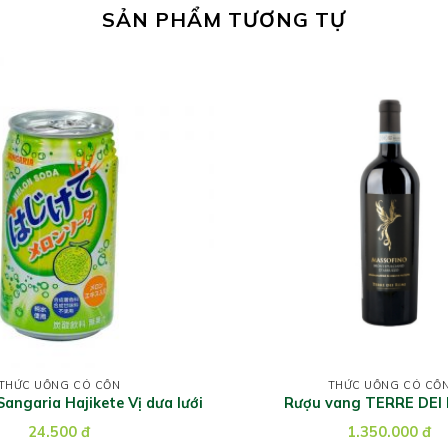
SẢN PHẨM TƯƠNG TỰ
THỨC UỐNG CÓ CỒN
THỨC UỐNG CÓ CỒ
angaria Hajikete Vị dưa lưới
Rượu vang TERRE DEI 
MASSOFINO
24.500
đ
1.350.000
đ