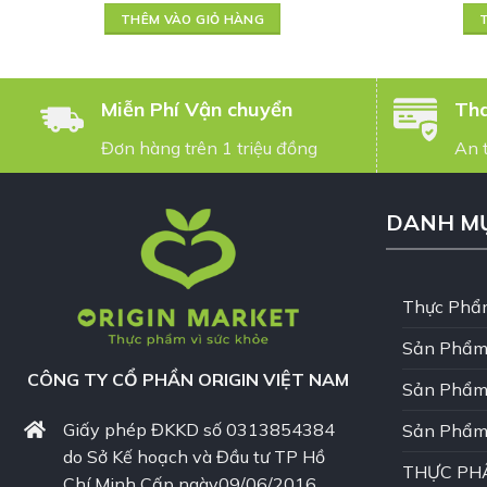
THÊM VÀO GIỎ HÀNG
Miễn Phí Vận chuyển
Tha
Đơn hàng trên 1 triệu đồng
An 
DANH M
Thực Phẩ
Sản Phẩm
CÔNG TY CỔ PHẦN ORIGIN VIỆT NAM
Sản Phẩm
Giấy phép ĐKKD số 0313854384
Sản Phẩm
do Sở Kế hoạch và Đầu tư TP Hồ
THỰC PH
Chí Minh Cấp ngày09/06/2016