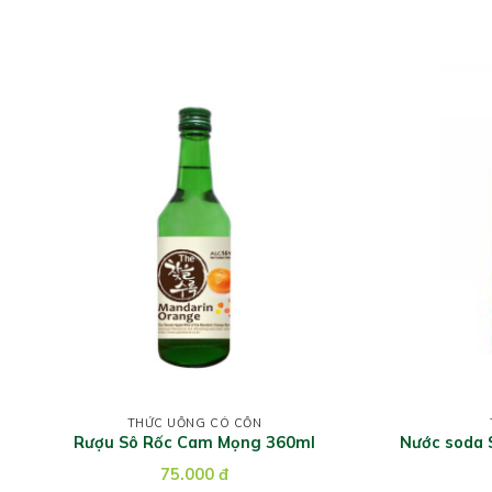
THỨC UỐNG CÓ CỒN
Rượu Sô Rốc Cam Mọng 360ml
Nước soda S
75.000
đ