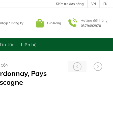
Kiểm tra đơn hàng
VN
EN
Hotline đặt hàng
nhập / Đăng ký
Giỏ hàng
0379492970
Tin tức
Liên hệ
 CỒN
ardonnay, Pays
ascogne
s des Côtes de Gascogne số lượng