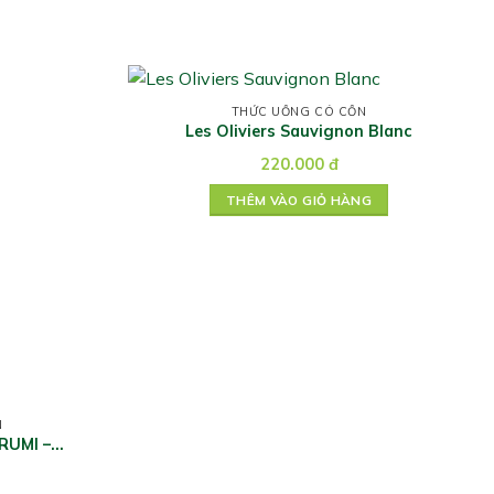
THỨC UỐNG CÓ CỒN
Les Oliviers Sauvignon Blanc
220.000
đ
THÊM VÀO GIỎ HÀNG
N
RUMI –