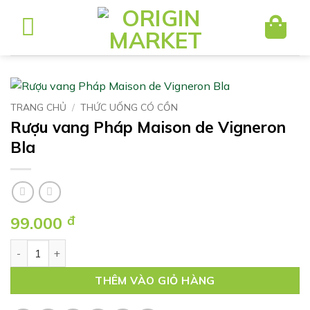
Bỏ
qua
nội
dung
TRANG CHỦ
/
THỨC UỐNG CÓ CỒN
Rượu vang Pháp Maison de Vigneron
Bla
99.000
đ
Rượu vang Pháp Maison de Vigneron Bla số lượng
THÊM VÀO GIỎ HÀNG