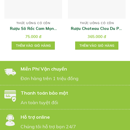
THỨC UỐNG CÓ CỒN
THỨC UỐNG CÓ CỒN
Rượu Sô Rốc Cam Mọng
Rượu Chateau Clou Du Pin
360ml
Bordeaux Supérieur T6
75.000
đ
365.000
đ
THÊM VÀO GIỎ HÀNG
THÊM VÀO GIỎ HÀNG
Miễn Phí Vận chuyển
Đơn hàng trên 1 triệu đồng
Thanh toán bảo mật
An toàn tuyệt đối
Hỗ trợ online
Chúng tôi hỗ trợ bạn 24/7