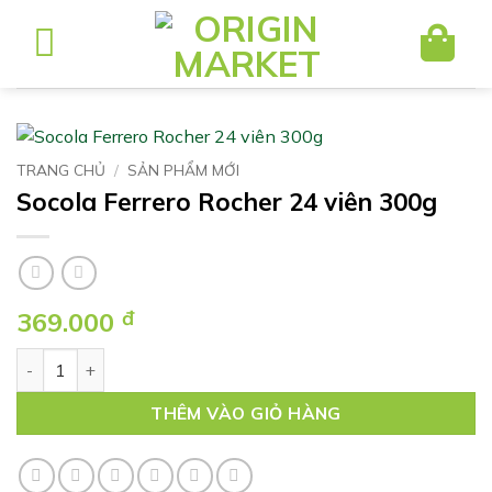
Bỏ
qua
nội
dung
TRANG CHỦ
/
SẢN PHẨM MỚI
Socola Ferrero Rocher 24 viên 300g
369.000
đ
Socola Ferrero Rocher 24 viên 300g số lượng
THÊM VÀO GIỎ HÀNG