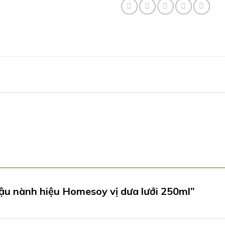
12.000 ₫.
l
đậu nành hiệu Homesoy vị dưa lưới 250ml”