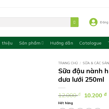
Đăng 
i thiệu
Sản phẩm
Hướng dẫn
Catalogue
TRANG CHỦ
/
SỮA & CÁC SẢ
Sữa đậu nành h
dưa lưới 250ml
Giá
12.000
đ
10.200
đ
gốc
Hết hàng
là: