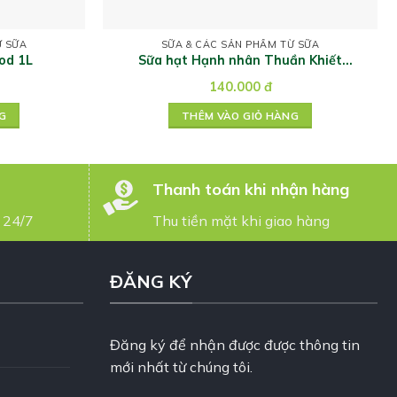
Ừ SỮA
SỮA & CÁC SẢN PHẨM TỪ SỮA
od 1L
Sữa hạt Hạnh nhân Thuần Khiết
WHOLLY NUTS 1000 ml
140.000
đ
G
THÊM VÀO GIỎ HÀNG
Thanh toán khi nhận hàng
 24/7
Thu tiền mặt khi giao hàng
ĐĂNG KÝ
Đăng ký để nhận được được thông tin
mới nhất từ chúng tôi.