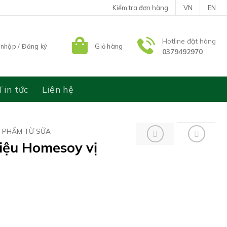
Kiểm tra đơn hàng
VN
EN
Hotline đặt hàng
nhập / Đăng ký
Giỏ hàng
0379492970
Tin tức
Liên hệ
N PHẨM TỪ SỮA
iệu Homesoy vị
Giá
hiện
tại