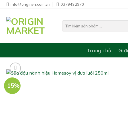
Bỏ
info@originvn.com.vn
0379492970
qua
nội
Tìm
dung
kiếm:
Trang chủ
Giớ
-15%