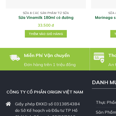
SỮA & CÁC SẢN PHẨM TỪ SỮA
SỮA 
Sữa Vinamilk 180ml có đường
Morinaga s
33.500
đ
THÊM VÀO GIỎ HÀNG
Miễn Phí Vận chuyển
Tha
Đơn hàng trên 1 triệu đồng
An 
DANH M
CÔNG TY CỔ PHẦN ORIGIN VIỆT NAM
Thực Phẩ
Giấy phép ĐKKD số 0313854384
do Sở Kế hoạch và Đầu tư TP Hồ
Sản Phẩm