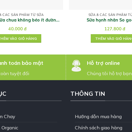
& CÁC SẢN PHẨM TỪ SỮA
SỮA & CÁC SẢN PHẨM T
ữa chua không béo ít đường
Sữa hạnh nhân So go
nha đam
40.000
đ
127.800
đ
THÊM VÀO GIỎ HÀNG
THÊM VÀO GIỎ HÀN
nh toán bảo mật
Hỗ trợ online
toàn tuyệt đối
Chúng tôi hỗ trợ bạn
ỤC
THÔNG TIN
m Chay
Hướng dẫn mua hàng
 Organic
Chính sách giao hàng