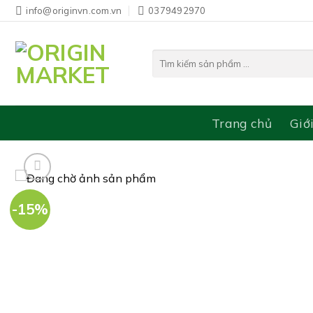
Bỏ
info@originvn.com.vn
0379492970
qua
nội
Tìm
dung
kiếm:
Trang chủ
Giớ
-15%