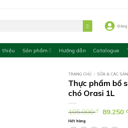
Đăng 
i thiệu
Sản phẩm
Hướng dẫn
Catalogue
TRANG CHỦ
/
SỮA & CÁC SẢ
Thực phẩm bổ s
chó Orasi 1L
Giá
105.000
đ
89.250
gốc
Hết hàng
là: