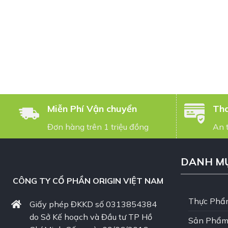
Miễn Phí Vận chuyển
Tha
Đơn hàng trên 1 triệu đồng
An 
DANH M
CÔNG TY CỔ PHẦN ORIGIN VIỆT NAM
Thực Phẩ
Giấy phép ĐKKD số 0313854384
do Sở Kế hoạch và Đầu tư TP Hồ
Sản Phẩm