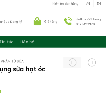
Kiểm tra đơn hàng
VN
EN
Hotline đặt hàng
nhập / Đăng ký
Giỏ hàng
0379492970
Tin tức
Liên hệ
N PHẨM TỪ SỮA
ụng sữa hạt óc
Giá
đ
hiện
tại