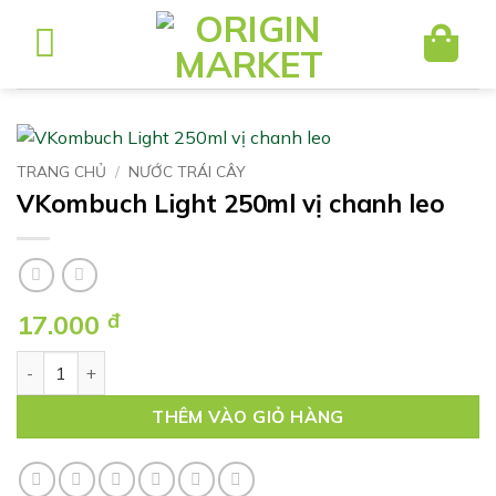
Bỏ
qua
nội
dung
TRANG CHỦ
/
NƯỚC TRÁI CÂY
VKombuch Light 250ml vị chanh leo
17.000
đ
VKombuch Light 250ml vị chanh leo số lượng
THÊM VÀO GIỎ HÀNG