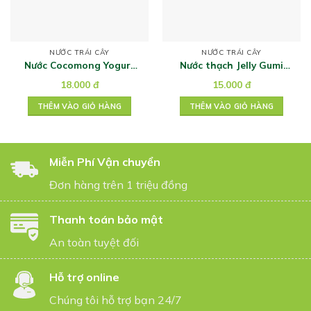
NƯỚC TRÁI CÂY
NƯỚC TRÁI CÂY
Nước Cocomong Yogurt
Nước thạch Jelly Gumi
Đào 200ml
Gumi Vitamin C vị vải
18.000
đ
15.000
đ
150g
THÊM VÀO GIỎ HÀNG
THÊM VÀO GIỎ HÀNG
Miễn Phí Vận chuyển
Đơn hàng trên 1 triệu đồng
Thanh toán bảo mật
An toàn tuyệt đối
Hỗ trợ online
Chúng tôi hỗ trợ bạn 24/7